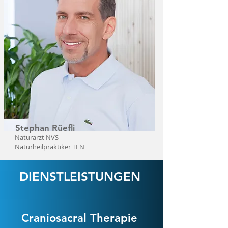
Stephan Rüefli
Naturarzt NVS
Naturheilpraktiker TEN
DIENSTLEISTUNGEN
Cranios
a
cral Therapie